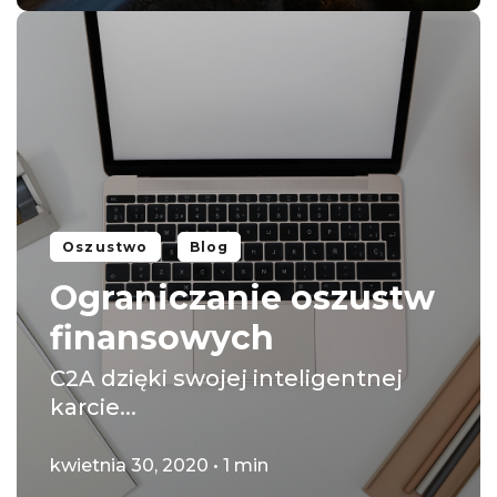
Oszustwo
Blog
Ograniczanie oszustw
finansowych
C2A dzięki swojej inteligentnej
karcie...
kwietnia 30, 2020 • 1 min