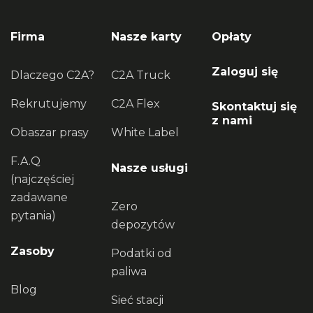
Firma
Nasze karty
Opłaty
Zaloguj się
Dlaczego C2A?
C2A Truck
Rekrutujemy
C2A Flex
Skontaktuj się
z nami
Obaszar prasy
White Label
F.A.Q
Nasze usługi
(najczęściej
zadawane
Zero
pytania)
depozytów
Zasoby
Podatki od
paliwa
Blog
Sieć stacji