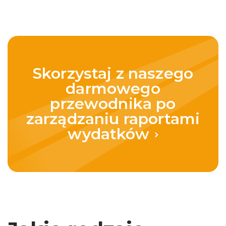
Skorzystaj z naszego
darmowego
przewodnika po
zarządzaniu raportami
wydatków