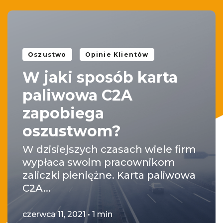
Oszustwo
Opinie Klientów
W jaki sposób karta
paliwowa C2A
zapobiega
oszustwom?
W dzisiejszych czasach wiele firm
wypłaca swoim pracownikom
zaliczki pieniężne. Karta paliwowa
C2A...
czerwca 11, 2021 • 1 min