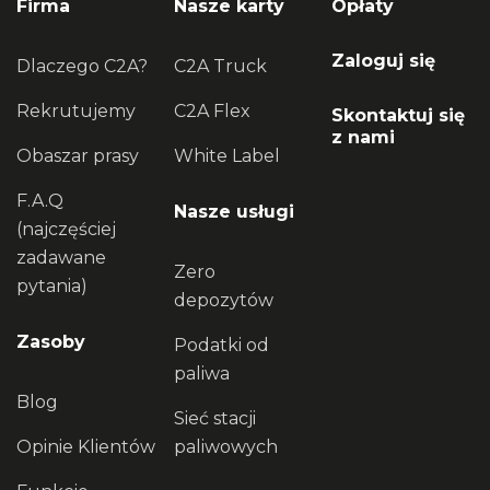
Firma
Nasze karty
Opłaty
Zaloguj się
Dlaczego C2A?
C2A Truck
Rekrutujemy
C2A Flex
Skontaktuj się
z nami
Obaszar prasy
White Label
F.A.Q
Nasze usługi
(najczęściej
zadawane
Zero
pytania)
depozytów
Zasoby
Podatki od
paliwa
Blog
Sieć stacji
Opinie Klientów
paliwowych