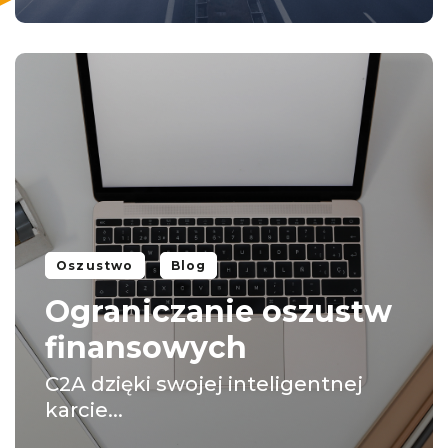
Oszustwo
Blog
Ograniczanie oszustw
finansowych
C2A dzięki swojej inteligentnej
karcie...