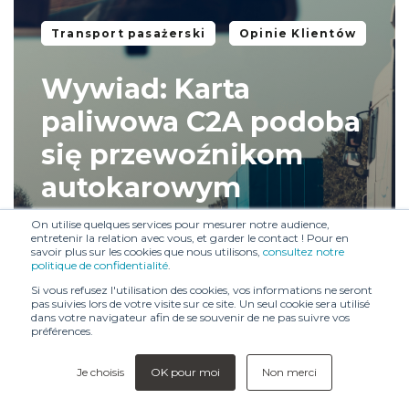
Transport pasażerski
Opinie Klientów
Wywiad: Karta
paliwowa C2A podoba
się przewoźnikom
autokarowym
Karta paliwowa C2A w firmie
On utilise quelques services pour mesurer notre audience,
entretenir la relation avec vous, et garder le contact ! Pour en
przewozowej daje...
savoir plus sur les cookies que nous utilisons,
consultez notre
politique de confidentialité
.
Si vous refusez l'utilisation des cookies, vos informations ne seront
czerwca 11, 2021 • 2 min
pas suivies lors de votre visite sur ce site. Un seul cookie sera utilisé
dans votre navigateur afin de se souvenir de ne pas suivre vos
préférences.
Je choisis
OK pour moi
Non merci