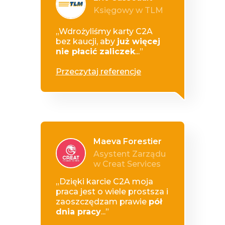
Księgowy w TLM
„Wdrożyliśmy karty C2A
bez kaucji, aby
już więcej
nie płacić zaliczek
...”
Przeczytaj referencje
Maeva Forestier
Asystent Zarządu
w Creat Services
„Dzięki karcie C2A moja
praca jest o wiele prostsza i
zaoszczędzam prawie
pół
dnia pracy
...”