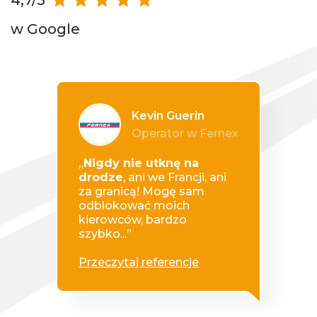
4,7/5
w Google
Kevin Guerin
Operator w Fernex
„
Nigdy nie utknę na
drodze
, ani we Francji, ani
za granicą! Mogę sam
odblokować moich
kierowców, bardzo
szybko...”
Przeczytaj referencje