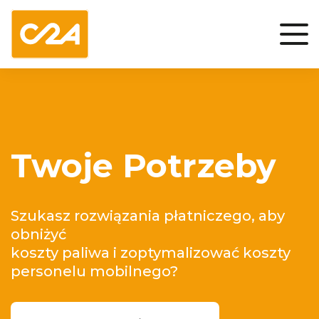
Twoje Potrzeby
Szukasz rozwiązania płatniczego, aby
obniżyć
koszty paliwa i zoptymalizować koszty
personelu mobilnego?