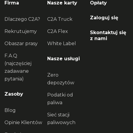
Firma
Nasze karty
Opłaty
Zaloguj się
Dlaczego C2A?
C2A Truck
Rekrutujemy
C2A Flex
Skontaktuj się
z nami
Obaszar prasy
White Label
F.A.Q
Nasze usługi
(najczęściej
zadawane
Zero
pytania)
depozytów
Zasoby
Podatki od
paliwa
Blog
Sieć stacji
Opinie Klientów
paliwowych