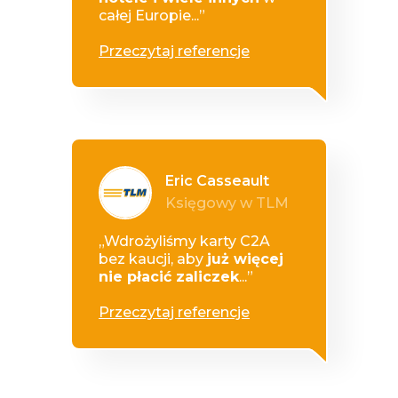
całej Europie...”
Przeczytaj referencje
Eric Casseault
Księgowy w TLM
„Wdrożyliśmy karty C2A
bez kaucji, aby
już więcej
nie płacić zaliczek
...”
Przeczytaj referencje