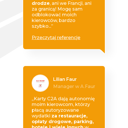
drodze
, ani we Francji, ani
za granicą! Mogę sam
odblokować moich
kierowców, bardzo
szybko...”
Przeczytaj referencje
Lilian Faur
Manager w A.Faur
„Karty C2A dają autonomię
moim kierowcom, którzy
płacą autoryzowane
wydatki
za restauracje,
opłaty drogowe, parking,
hotele i wiele innych
w