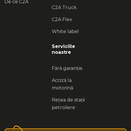
De ce C2A
C2A Truck
C2A Flex
White label
Serviciile
noastre
Fără garanție
Acciză la
motorină
Rețea de stații
petroliere