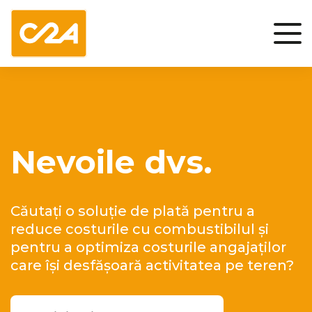
Nevoile dvs.
Căutați o soluție de plată pentru a
reduce costurile cu combustibilul și
pentru a optimiza costurile angajaților
care își desfășoară activitatea pe teren?