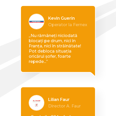
Kevin Guerin
Operator la Fernex
„Nu rămâneți niciodată
blocați pe drum, nici în
Franța, nici în străinătate!
Pot debloca situația
oricărui șofer, foarte
repede...”
Lilian Faur
Director A. Faur