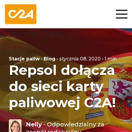
Wróć do listy artykułów
Stacje paliw
•
Blog
• stycznia 08, 2020 • 1 min
Repsol dołącza
do sieci karty
paliwowej C2A!
Nelly
- Odpowiedzialny za