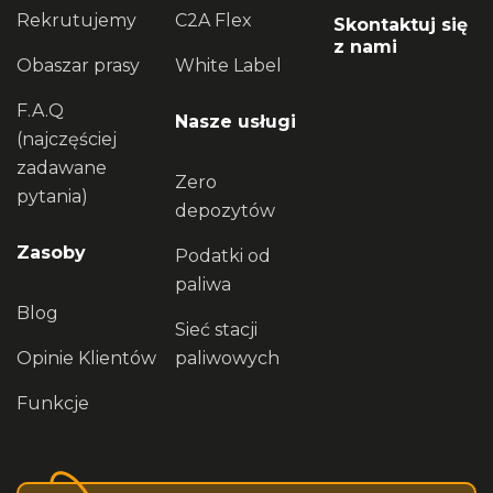
Rekrutujemy
C2A Flex
Skontaktuj się
z nami
Obaszar prasy
White Label
F.A.Q
Nasze usługi
(najczęściej
zadawane
Zero
pytania)
depozytów
Zasoby
Podatki od
paliwa
Blog
Sieć stacji
Opinie Klientów
paliwowych
Funkcje