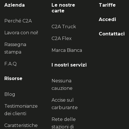
Azienda
Le nostre
Tariffe
carte
Accedi
Perché C2A
C2A Truck
Lavora con noi!
Contattaci
C2A Flex
Rassegna
Marca Bianca
stampa
F.A.Q
I nostri servizi
Risorse
Nessuna
cauzione
Blog
Accise sul
Testimonianze
carburante
dei clienti
Rete delle
Caratteristiche
stazioni di