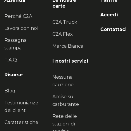
Azienda
Le nostre
Tariffe
carte
Accedi
Perché C2A
C2A Truck
Lavora con noi!
Contattaci
C2A Flex
Rassegna
Marca Bianca
stampa
F.A.Q
I nostri servizi
Risorse
Nessuna
cauzione
Blog
Accise sul
Testimonianze
carburante
dei clienti
Rete delle
Caratteristiche
stazioni di