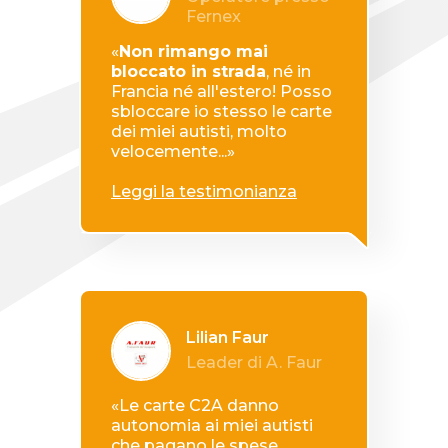
Fernex
«
Non
rimango
mai
bloccato in strada
, né in
Francia né all'estero! Posso
sbloccare io stesso
le carte
dei
miei autisti, molto
velocemente...»
Leggi la testimonianza
Lilian Faur
Leader di A. Faur
«Le carte C2A danno
autonomia ai miei autisti
che pagano le spese