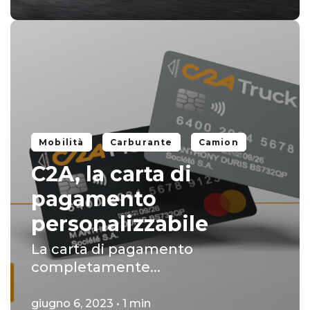
Mobilità
Carburante
Camion
C2A, la carta di
pagamento
personalizzabile
La carta di pagamento
completamente...
giugno 6, 2023 • 1 min