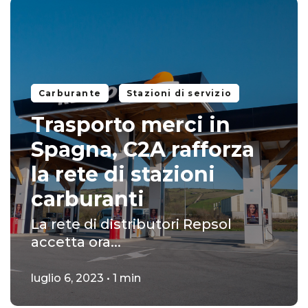
Carburante
Stazioni di servizio
Trasporto merci in
Spagna, C2A rafforza
la rete di stazioni
carburanti
La rete di distributori Repsol
accetta ora...
luglio 6, 2023 • 1 min