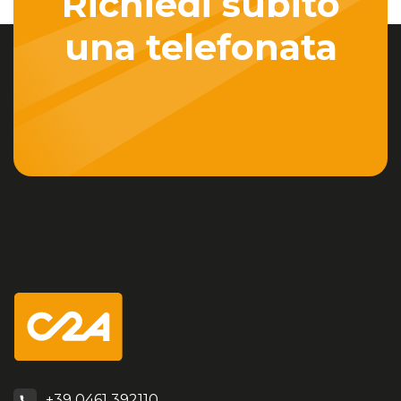
Richiedi subito
una telefonata
+39 0461 392110