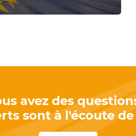
us avez des question
ts sont à l'écoute de