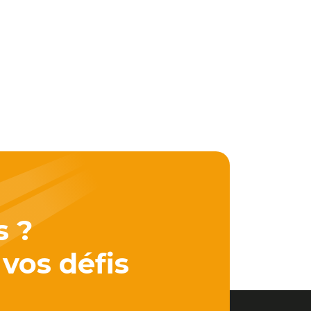
s ?
 vos défis