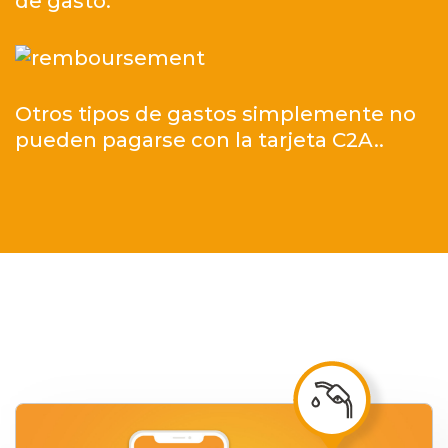
de gasto.
Otros tipos de gastos simplemente no
pueden pagarse con la tarjeta C2A..