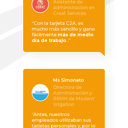
Asistente de
administración en
Creat Services
“Con la tarjeta C2A, es
mucho más sencillo y gano
fácilmente
más de medio
día de trabajo
...”
Ms Simonato
Directora de
Administración y
RRHH de Modern'
Irrigation
“Antes, nuestros
empleados utilizaban sus
tarjetas personales y, por lo