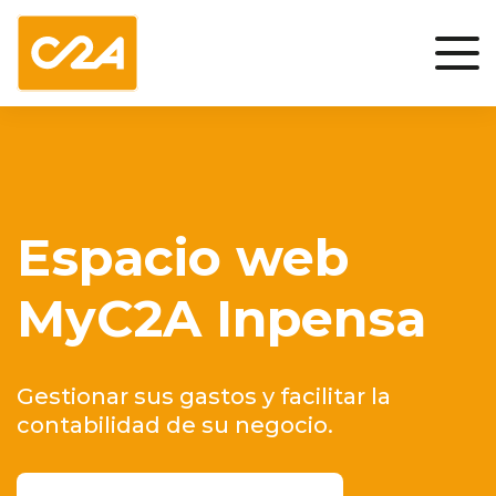
Espacio web
MyC2A Inpensa
Gestionar sus gastos y facilitar la
contabilidad de su negocio.