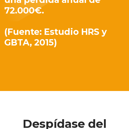
72.000€.
(Fuente: Estudio HRS y
GBTA, 2015)
Despídase del