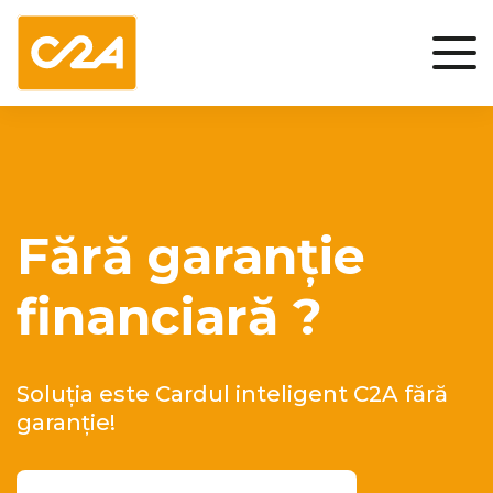
Fără garanție
financiară ?
Soluția este Cardul inteligent C2A fără
garanție!