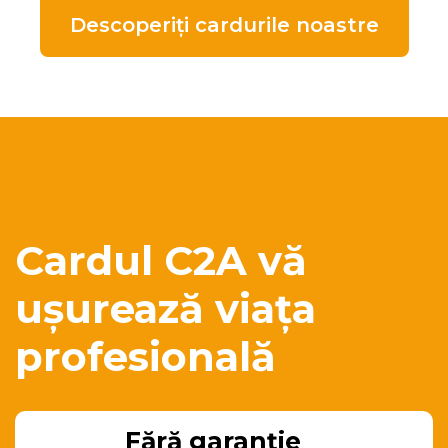
Descoperiți cardurile noastre
Cardul C2A vă
ușurează viața
profesională
Fără garanție