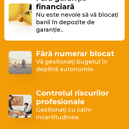
financiară
Nu este nevoie să vă blocați
banii în depozite de
garanție..
Fără numerar blocat
Vă gestionați bugetul în
deplină autonomie.
Controlul riscurilor
profesionale
Gestionați cu calm
incertitudinea.