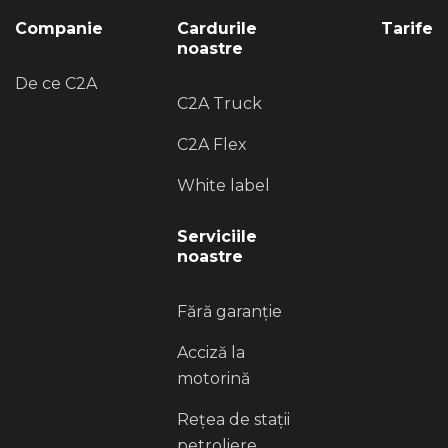
Companie
Cardurile
Tarife
noastre
De ce C2A
C2A Truck
C2A Flex
White label
Serviciile
noastre
Fără garanție
Acciză la
motorină
Rețea de stații
petroliere