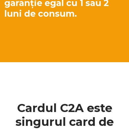
garanție egal cu 1 sau 2
luni de consum.
Cardul C2A este
singurul card de