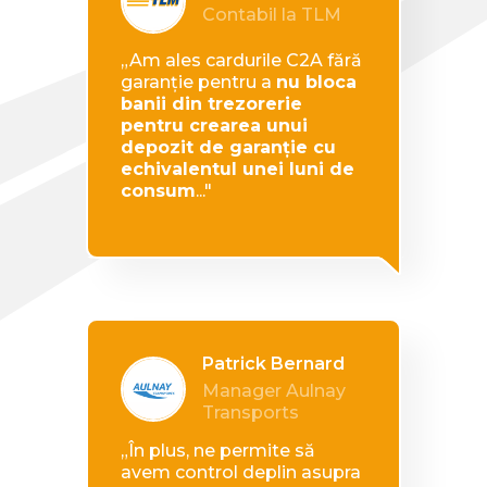
Contabil la TLM
„Am ales cardurile C2A fără
garanție pentru a
nu bloca
banii din trezorerie
pentru crearea unui
depozit de garanție cu
echivalentul unei luni de
consum
..."
Patrick Bernard
Manager Aulnay
Transports
„În plus, ne permite să
avem control deplin asupra