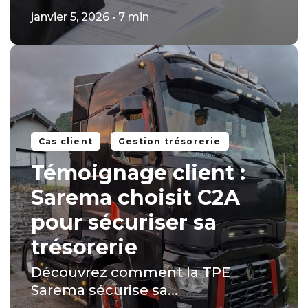
janvier 5, 2026 • 7 min
Cas client
Gestion trésorerie
Témoignage client :
Sarema choisit C2A
pour sécuriser sa
trésorerie
Découvrez comment la TPE
Sarema sécurise sa...