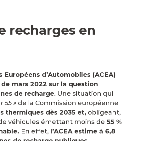
e recharges en
rs Européens d’Automobiles (ACEA)
t de mars 2022 sur la question
ones de recharge
. Une situation qui
or 55 »
de la Commission européenne
es thermiques dès 2035 et,
obligeant,
 de véhicules émettant moins de
55 %
enable
.
En effet,
l’ACEA
estime à
6,8
rnes de recharge publiques