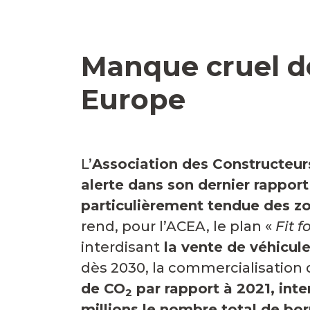
Manque cruel d
Europe
L’
Association des Constructeu
alerte dans son dernier rappor
particulièrement tendue des z
rend, pour l’ACEA, le plan «
Fit f
interdisant
la vente de véhicul
dès 2030, la commercialisation
de CO
par rapport à 2021, int
2
millions le nombre total de bo