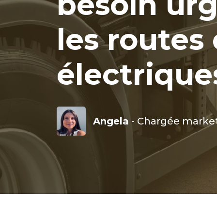
besoin urg
les routes
électrique
Angela
- Chargée market