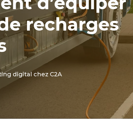
ent d’équiper
 de recharges
s
ing digital chez C2A