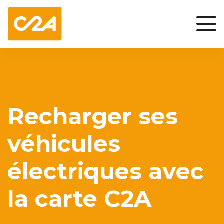
Recharger ses
véhicules
électriques avec
la carte C2A