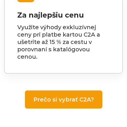
Za najlepšiu cenu
Využite výhody exkluzívnej
ceny pri platbe kartou C2A a
ušetrite až 15 % za cestu v
porovnaní s katalógovou
cenou.
Prečo si vybrať C2A?