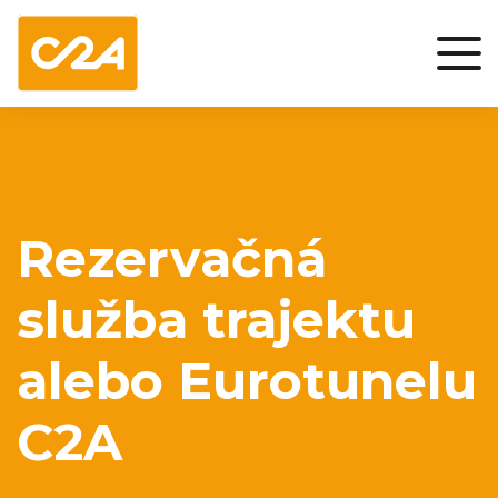
Rezervačná
služba trajektu
alebo Eurotunelu
C2A