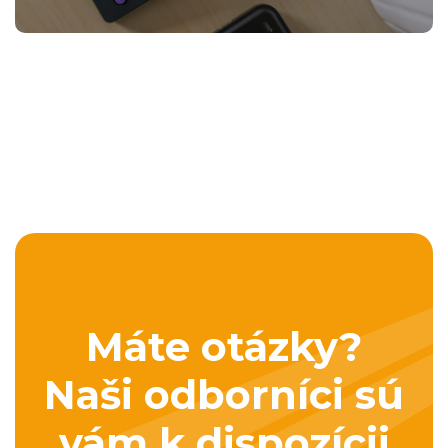
Máte otázky?
Naši odborníci sú
vám k dispozícii