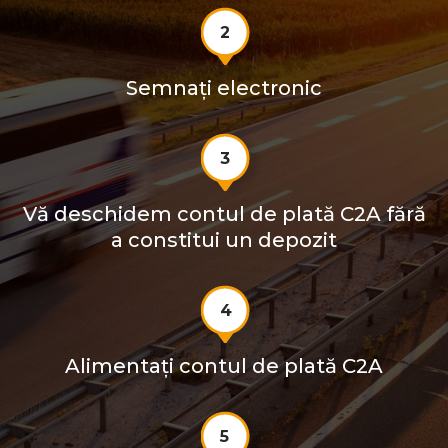
2
Semnați electronic
3
Vă deschidem contul de plată C2A fără
a constitui un depozit
4
Alimentați contul de plată C2A
5