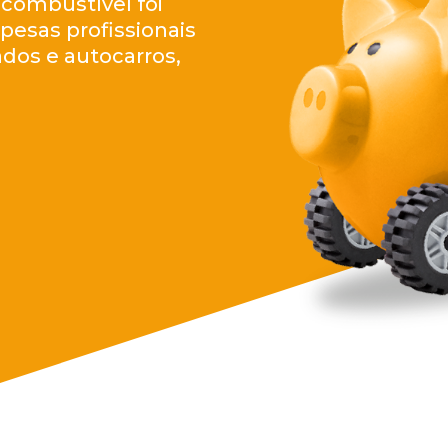
combustível foi
pesas profissionais
ados e autocarros,