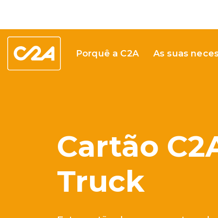
Porquê a C2A
As suas nece
Cartão C2
Truck