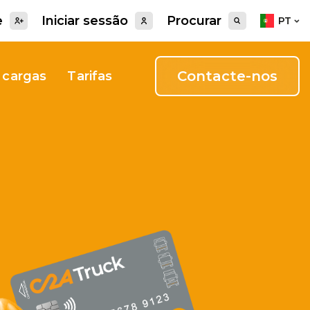
e
Iniciar sessão
Procurar
PT
Contacte-nos
 cargas
Tarifas