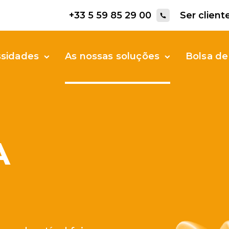
+33 5 59 85 29 00
Ser client
ssidades
As nossas soluções
Bolsa de
A