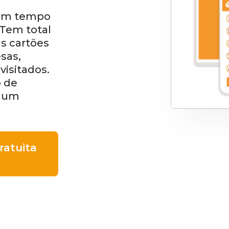
 em tempo
 Tem total
us cartões
sas,
visitados.
o de
m um
atuita