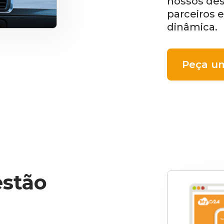
nossos des
parceiros e
dinâmica.
Peça um
stão