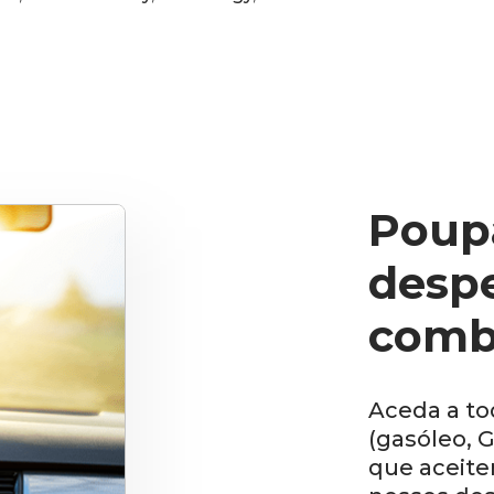
Poup
desp
comb
Aceda a to
(gasóleo, 
que aceite