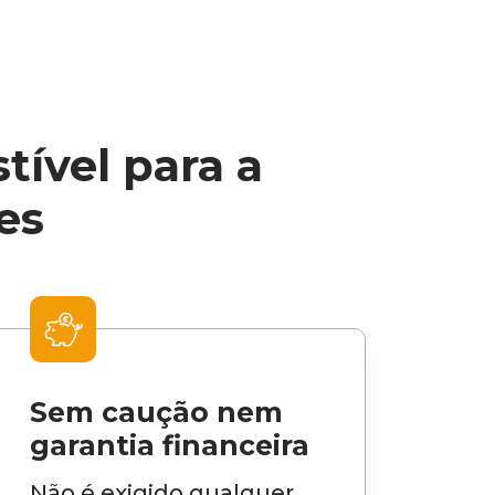
tível para a
es
Sem caução nem
garantia financeira
Não é exigido qualquer