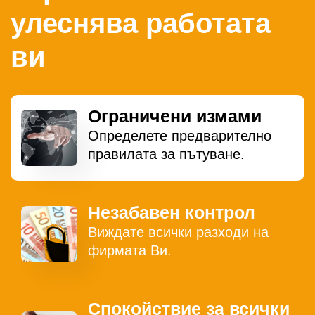
улеснява работата
ви
Ограничени измами
Определете предварително
правилата за пътуване.
Незабавен контрол
Виждате всички разходи на
фирмата Ви.
Спокойствие за всички