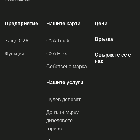
Предприятие
Нашите карти
Цени
Връзка
Защо C2A
C2A Truck
Функции
C2A Flex
Свържете се с
нас
Собствена марка
Нашите услуги
Нулев депозит
Данъци върху
дизеловото
гориво