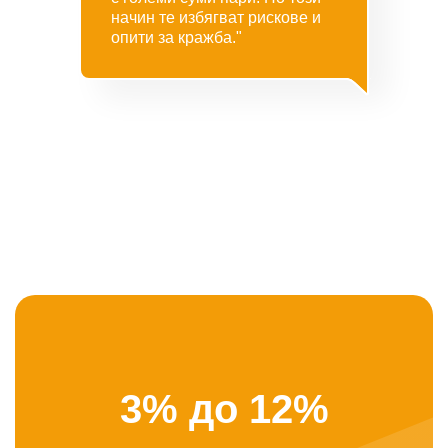
начин те избягват рискове и
опити за кражба."
3% до 12%