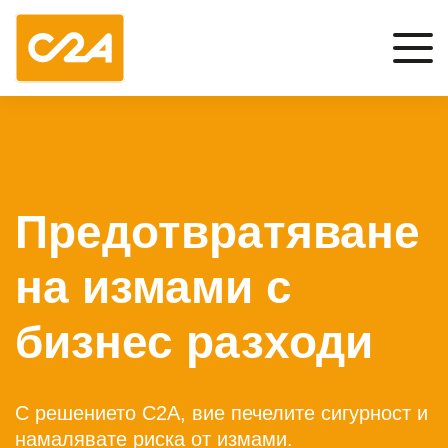
Предотвратяване
на измами с
бизнес разходи
С решението C2A, вие печелите сигурност и
намалявате риска от измами.