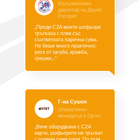
Изпълнителен
директор на Джуко
Експрес
„Преди C2A моите шофьори
тръгваха с плик със
съответната парична сума.
Не беше много практично:
риск от загуба, кражба,
грешки...“
Г-жа Сушон
Оперативен
мениджър в Ортет
„Вече оборудвани с C2A
карти, шофьорите не тръгват
с големи суми пари. По този