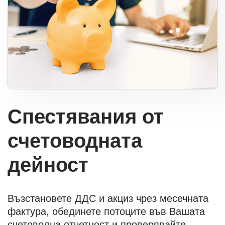
Спестявания от
счетоводната
дейност
Възстановете ДДС и акциз чрез месечната
фактура, обединете потоците във Вашата
счетоводна отчетност и проверявайте