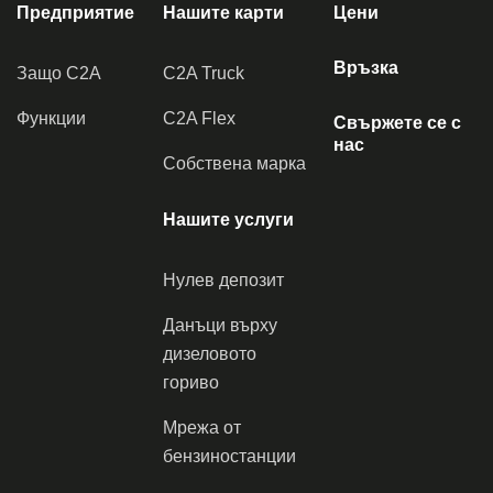
Предприятие
Нашите карти
Цени
Връзка
Защо C2A
C2A Truck
Функции
C2A Flex
Свържете се с
нас
Собствена марка
Нашите услуги
Нулев депозит
Данъци върху
дизеловото
гориво
Мрежа от
бензиностанции