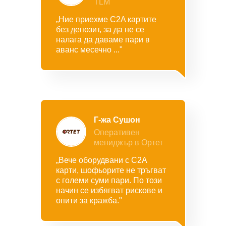
TLM
„Ние приехме C2A картите
без депозит, за да не се
налага да даваме пари в
аванс месечно ..."
Г-жа Сушон
Оперативен
мениджър в Ортет
„Вече оборудвани с C2A
карти, шофьорите не тръгват
с големи суми пари. По този
начин се избягват рискове и
опити за кражба."