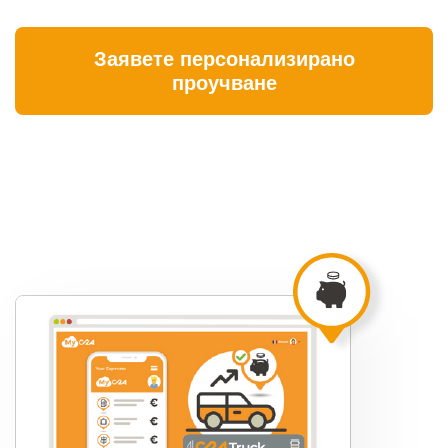
Заявете персонализирано
проучване