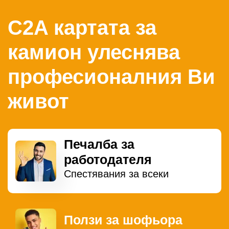
C2A картата за
камион улеснява
професионалния Ви
живот
Печалба за
работодателя
Спестявания за всеки
Ползи за шофьора