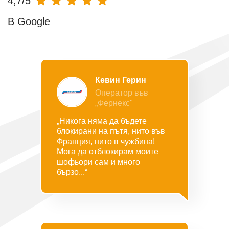
4,7/5
В Google
Кевин Герин
Оператор във
„Фернекс"
„Никога няма да бъдете
блокирани на пътя, нито във
Франция, нито в чужбина!
Мога да отблокирам моите
шофьори сам и много
бързо...“