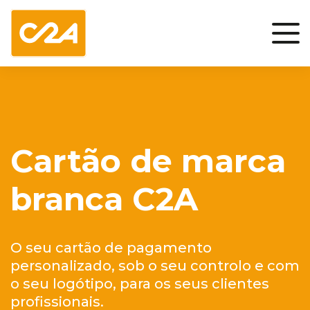
Cartão de marca
branca C2A
O seu cartão de pagamento
personalizado, sob o seu controlo e com
o seu logótipo, para os seus clientes
profissionais.