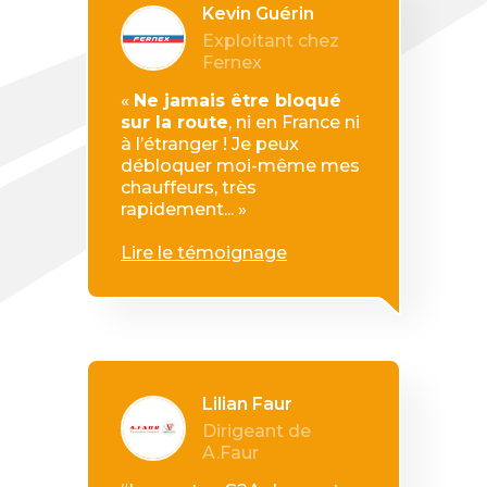
Kevin Guérin
Exploitant chez
Fernex
«
Ne jamais être bloqué
sur la route
, ni en France ni
à l’étranger ! Je peux
débloquer moi-même mes
chauffeurs, très
rapidement... »
Lire le témoignage
Lilian Faur
Dirigeant de
A.Faur